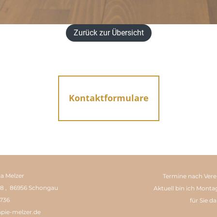
Zurück zur Übersicht
Kontaktformulare
ja Melzer
Termine nach Vere
8 , 86956 Schongau
Aktuell bin ich Monta
5736
für Sie da
apie-melzer.de