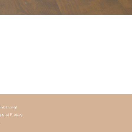
inbarung!
g und Freitag
.